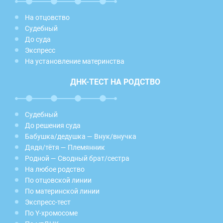
На отцовство
Судебный
До суда
Экспресс
На установление материнства
ДНК-ТЕСТ НА РОДСТВО
Судебный
До решения суда
Бабушка/дедушка — Внук/внучка
Дядя/тётя — Племянник
Родной — Сводный брат/сестра
На любое родство
По отцовской линии
По материнской линии
Экспресс-тест
По Y-хромосоме