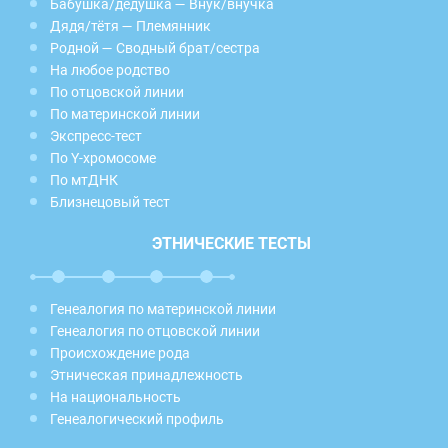
Бабушка/дедушка — Внук/внучка
Дядя/тётя — Племянник
Родной — Сводный брат/сестра
На любое родство
По отцовской линии
По материнской линии
Экспресс-тест
По Y-хромосоме
По мтДНК
Близнецовый тест
ЭТНИЧЕСКИЕ ТЕСТЫ
Генеалогия по материнской линии
Генеалогия по отцовской линии
Происхождение рода
Этническая принадлежность
На национальность
Генеалогический профиль