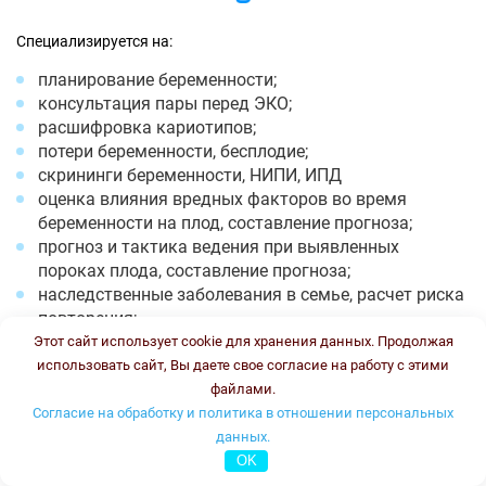
Специализируется на:
планирование беременности;
консультация пары перед ЭКО;
расшифровка кариотипов;
потери беременности, бесплодие;
скрининги беременности, НИПИ, ИПД
оценка влияния вредных факторов во время
беременности на плод, составление прогноза;
прогноз и тактика ведения при выявленных
пороках плода, составление прогноза;
наследственные заболевания в семье, расчет риска
повторения;
расшифровка ПГТ эмбрионов;
Этот сайт использует cookie для хранения данных. Продолжая
Фенилкетонурия;
использовать сайт, Вы даете свое согласие на работу с этими
Муковисцидоз.
файлами.
Согласие на обработку и политика в отношении персональных
Время работы: понедельник -пятница с 8-13 и с 18-20, суббота
данных.
с 8 до 12. Стоимость консультации: 2500 рублей.
OK