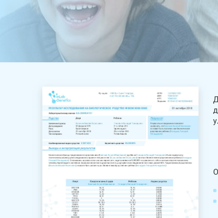
Д
д
у
О