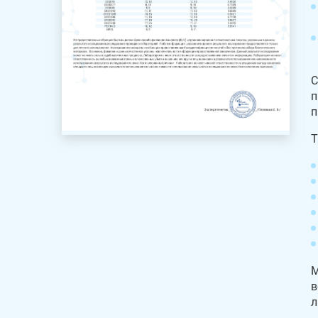
С
п
п
Т
М
в
л