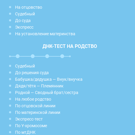
На отцовство
Судебный
До суда
Экспресс
На установление материнства
ДНК-ТЕСТ НА РОДСТВО
Судебный
До решения суда
Бабушка/дедушка — Внук/внучка
Дядя/тётя — Племянник
Родной — Сводный брат/сестра
На любое родство
По отцовской линии
По материнской линии
Экспресс-тест
По Y-хромосоме
По мтДНК