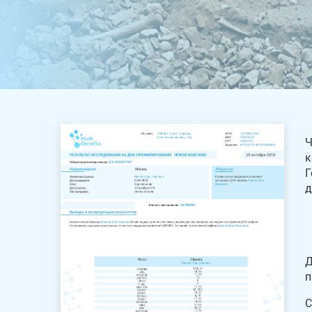
Ч
к
Г
д
Д
п
С