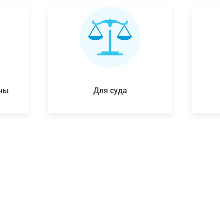
ены
Для суда