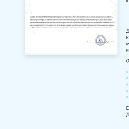
к
Д
к
м
и
О
Е
Д