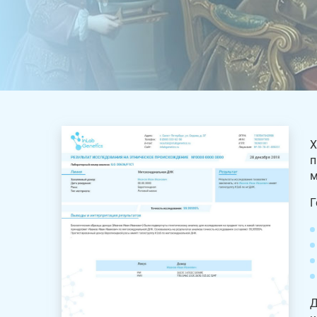
Х
п
м
Г
Д