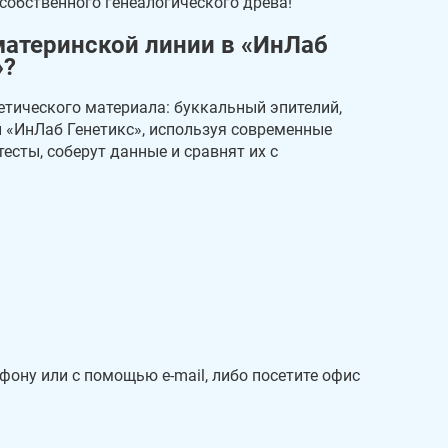
собственного генеалогического древа!
 материнской линии в «ИнЛаб
»?
етического материала: буккальный эпителий,
и «ИнЛаб Генетикс», используя современные
есты, соберут данные и сравнят их с
фону или с помощью e-mail, либо посетите офис