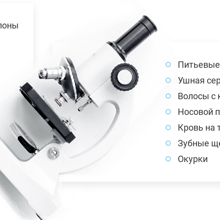
поны
Питьевые
Ушная сер
Волосы с
Носовой 
Кровь на 
Зубные щ
Окурки