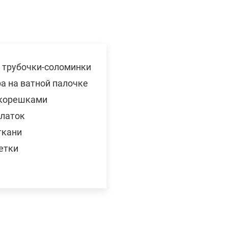
 трубочки-соломинки
а на ватной палочке
 корешками
платок
ткани
етки