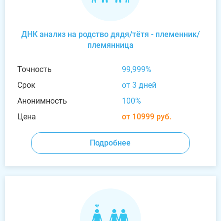
ДНК анализ на родство дядя/тётя - племенник/
племянница
Точность
99,999%
Срок
от 3 дней
Анонимность
100%
Цена
от 10999 руб.
Подробнее