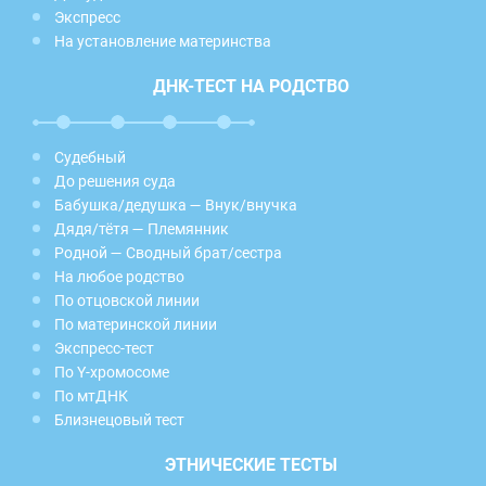
Экспресс
На установление материнства
ДНК-ТЕСТ НА РОДСТВО
Судебный
До решения суда
Бабушка/дедушка — Внук/внучка
Дядя/тётя — Племянник
Родной — Сводный брат/сестра
На любое родство
По отцовской линии
По материнской линии
Экспресс-тест
По Y-хромосоме
По мтДНК
Близнецовый тест
ЭТНИЧЕСКИЕ ТЕСТЫ