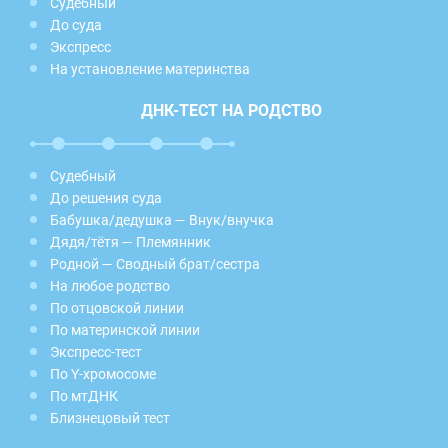
Судебный
До суда
Экспресс
На установление материнства
ДНК-ТЕСТ НА РОДСТВО
Судебный
До решения суда
Бабушка/дедушка — Внук/внучка
Дядя/тётя — Племянник
Родной — Сводный брат/сестра
На любое родство
По отцовской линии
По материнской линии
Экспресс-тест
По Y-хромосоме
По мтДНК
Близнецовый тест