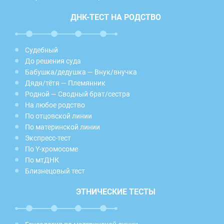
ДНК-ТЕСТ НА РОДСТВО
Судебный
До решения суда
Бабушка/дедушка — Внук/внучка
Дядя/тётя — Племянник
Родной — Сводный брат/сестра
На любое родство
По отцовской линии
По материнской линии
Экспресс-тест
По Y-хромосоме
По мтДНК
Близнецовый тест
ЭТНИЧЕСКИЕ ТЕСТЫ