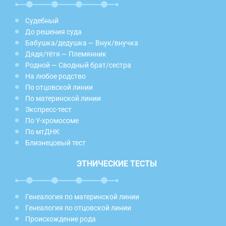
Судебный
До решения суда
Бабушка/дедушка — Внук/внучка
Дядя/тётя — Племянник
Родной — Сводный брат/сестра
На любое родство
По отцовской линии
По материнской линии
Экспресс-тест
По Y-хромосоме
По мтДНК
Близнецовый тест
ЭТНИЧЕСКИЕ ТЕСТЫ
Генеалогия по материнской линии
Генеалогия по отцовской линии
Происхождение рода