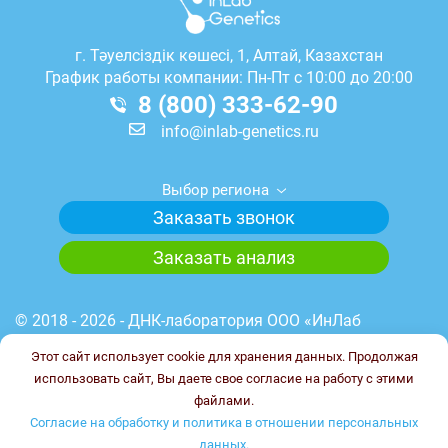
г.
Тәуелсіздік көшесі, 1, Алтай, Казахстан
График работы компании: Пн-Пт с 10:00 до 20:00
8 (800) 333-62-90
info@inlab-genetics.ru
Выбор региона
Заказать звонок
Заказать анализ
© 2018 - 2026 - ДНК-лаборатория ООО «ИнЛаб
Генетикс». Медицинская лицензия лаборатории №
Этот сайт использует cookie для хранения данных. Продолжая
Л041-01148-78/00644845 от 23.03.2023 г. ИНН
использовать сайт, Вы даете свое согласие на работу с этими
7838102187. ОГРН 1227800017851.
файлами.
Сайт не является публичной офертой.
Согласие на обработку и политика в отношении персональных
данных.