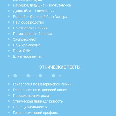
Бабушка/дедушка — Внук/внучка
Дядя/тётя — Племянник
Родной — Сводный брат/сестра
На любое родство
По отцовской линии
По материнской линии
Экспресс-тест
По Y-хромосоме
По мтДНК
Близнецовый тест
ЭТНИЧЕСКИЕ ТЕСТЫ
Генеалогия по материнской линии
Генеалогия по отцовской линии
Происхождение рода
Этническая принадлежность
На национальность
Генеалогический профиль