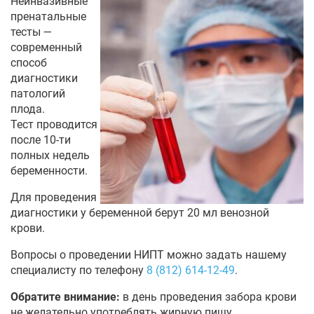
Неинвазивные
пренатальные
тесты —
современный
способ
диагностики
патологий
плода.
Тест проводится
после 10-ти
полных недель
беременности.
Для проведения
диагностики у беременной берут 20 мл венозной
крови.
Вопросы о проведении НИПТ можно задать нашему
специалисту по телефону
8 (812) 614-12-49
.
Обратите внимание:
в день проведения забора крови
не желательно употреблять жирную пищу.