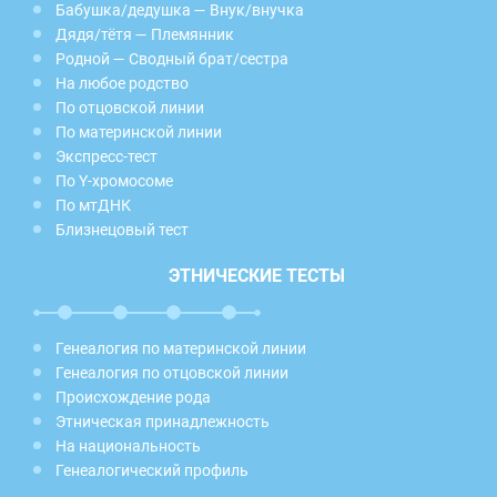
Бабушка/дедушка — Внук/внучка
Дядя/тётя — Племянник
Родной — Сводный брат/сестра
На любое родство
По отцовской линии
По материнской линии
Экспресс-тест
По Y-хромосоме
По мтДНК
Близнецовый тест
ЭТНИЧЕСКИЕ ТЕСТЫ
Генеалогия по материнской линии
Генеалогия по отцовской линии
Происхождение рода
Этническая принадлежность
На национальность
Генеалогический профиль