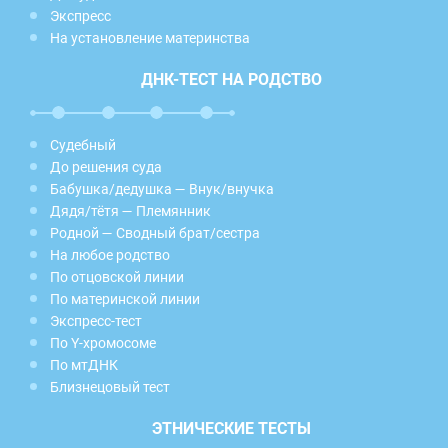
Экспресс
На установление материнства
ДНК-ТЕСТ НА РОДСТВО
Судебный
До решения суда
Бабушка/дедушка — Внук/внучка
Дядя/тётя — Племянник
Родной — Сводный брат/сестра
На любое родство
По отцовской линии
По материнской линии
Экспресс-тест
По Y-хромосоме
По мтДНК
Близнецовый тест
ЭТНИЧЕСКИЕ ТЕСТЫ