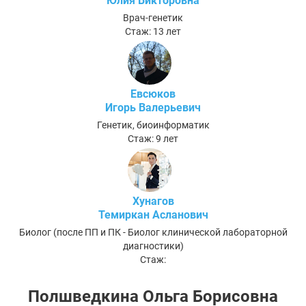
Юлия Викторовна
Врач-генетик
Стаж: 13 лет
Евсюков
Игорь Валерьевич
Генетик, биоинформатик
Стаж: 9 лет
Хунагов
Темиркан Асланович
Биолог (после ПП и ПК - Биолог клинической лабораторной
диагностики)
Стаж:
Полшведкина Ольга Борисовна