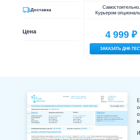
Самостоятельно.
Доставка
Курьером опциональ
Цена
4 999 ₽
ЗАКАЗАТЬ ДНК-ТЕС
Е
о
о
в
И