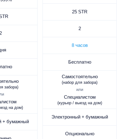
25 STR
 STR
2
2
8 часов
дня
Бесплатно
латно
Самостоятельно
оятельно
(набор для забора)
ля забора)
или
ли
Специалистом
алистом
(курьер / выезд на дом)
ыезд на дом)
Электронный + бумажный
й + бумажный
Опционально
ючено