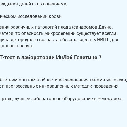
ождения детей с отклонениями;
ическом исследовании крови.
ления различных патологий плода (синдромов Дауна,
атери, то опасность микроделеции существует всегда.
щина детородного возраста обязана сделать НИПТ для
доровью плода.
-тест в лаборатории ИнЛаб Генетикс ?
-летним опытом в области исследования генома человека;
х и прогрессивных инновационных методик проведения
щение, лучшее лабораторное оборудование в Белокурихе.