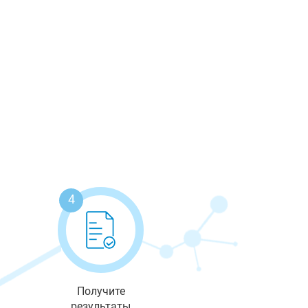
4
Получите
результаты