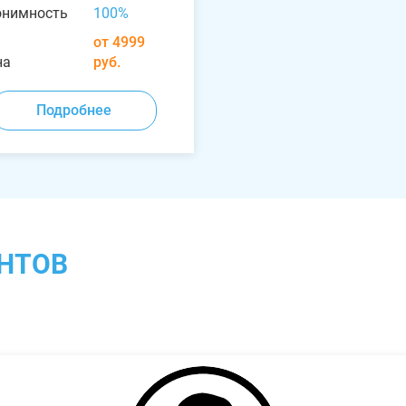
онимность
100%
от 4999
на
руб.
Подробнее
НТОВ