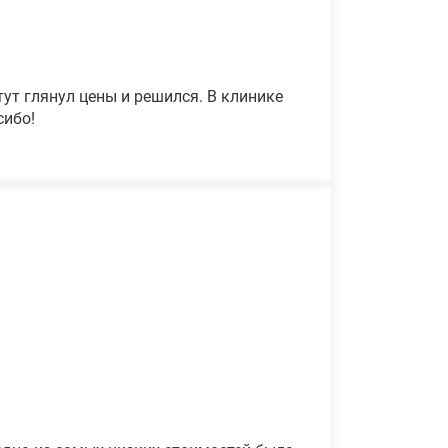
ут глянул цены и решился. В клинике
сибо!