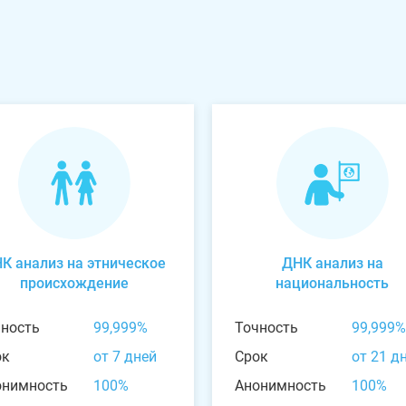
К анализ на этническое
ДНК анализ на
происхождение
национальность
чность
99,999%
Точность
99,999%
ок
от 7 дней
Срок
от 21 д
онимность
100%
Анонимность
100%