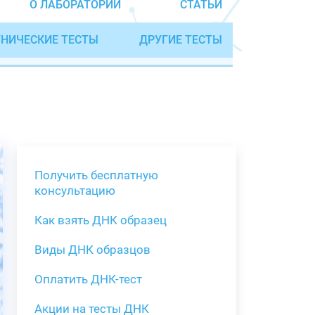
О ЛАБОРАТОРИИ
СТАТЬИ
НИЧЕСКИЕ ТЕСТЫ
ДРУГИЕ ТЕСТЫ
Получить бесплатную
консультацию
Как взять ДНК образец
Получить бе
Виды ДНК образцов
Как взять о
Виды нестан
(инструкция)
для анализа
Оплатить ДНК-тест
Забор крови
Акции на тесты ДНК
тестов