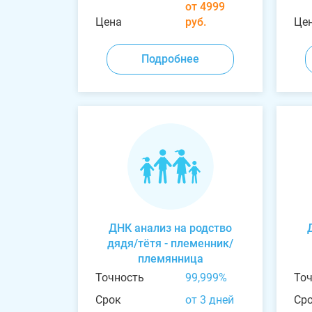
от 4999
Цена
руб.
Це
Подробнее
ДНК анализ на родство
дядя/тётя - племенник/
племянница
Точность
99,999%
То
Срок
от 3 дней
Ср