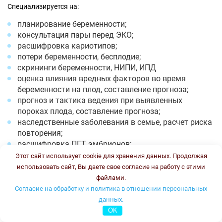
Специализируется на:
планирование беременности;
консультация пары перед ЭКО;
расшифровка кариотипов;
потери беременности, бесплодие;
скрининги беременности, НИПИ, ИПД
оценка влияния вредных факторов во время
беременности на плод, составление прогноза;
прогноз и тактика ведения при выявленных
пороках плода, составление прогноза;
наследственные заболевания в семье, расчет риска
повторения;
расшифровка ПГТ эмбрионов;
Фенилкетонурия;
Этот сайт использует cookie для хранения данных. Продолжая
Муковисцидоз.
использовать сайт, Вы даете свое согласие на работу с этими
файлами.
Время работы: понедельник -пятница с 8-13 и с 18-20, суббота
Согласие на обработку и политика в отношении персональных
с 8 до 12. Стоимость консультации: 2500 рублей.
данных.
OK
Онлайн консультация