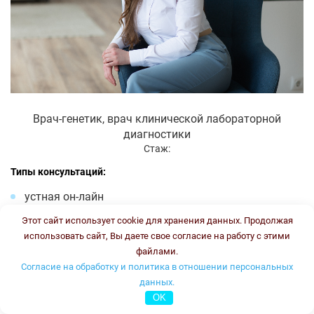
Врач-генетик, врач клинической лабораторной
диагностики
Стаж:
Типы консультаций:
устная он-лайн
письменная он-лайн
Этот сайт использует cookie для хранения данных. Продолжая
письменная офлайн
использовать сайт, Вы даете свое согласие на работу с этими
файлами.
Стоимость консультации:
3500 рублей
График работы:
ПН, ВТ, ЧТ, ПТ с 16.00 до 18.00
Согласие на обработку и политика в отношении персональных
данных.
Онлайн консультация
OK