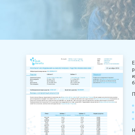
Е
р
и
б
П
Н