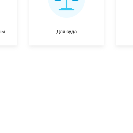
ены
Для суда