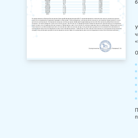
б
У
ч
«
О
П
п