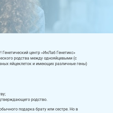
! Генетический центр «ИнЛаб Генетикс»
еского родства между однояйцевыми (с
зных яйцеклеток и имеющих различные гены)
ву;
дтверждающего родство.
бычного подарка брату или сестре. Но в