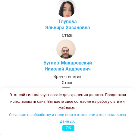
Тлупова
Эльвира Хасановна
Стаж:
Бугаев-Макаровский
Николай Андреевич
Врач - генетик
Стаж:
Этот сайт использует cookie для хранения данных. Продолжая
использовать сайт, Вы даете свое согласие на работу с этими
файлами.
Саргсян
Согласие на обработку и политика в отношении персональных
Нина Арутюновна
данных.
Врач - генетик
OK
Стаж: