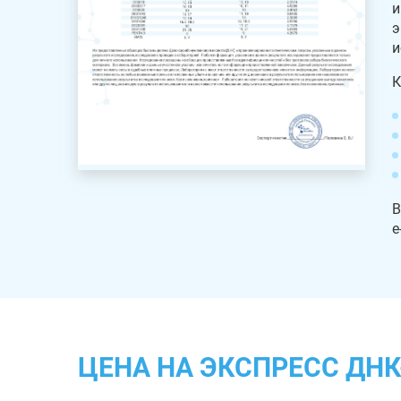
и
э
и
К
В
e
ЦЕНА НА ЭКСПРЕСС ДНК