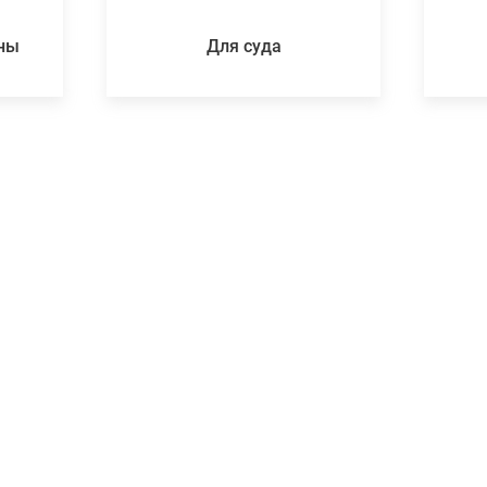
ены
Для суда