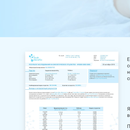
Е
с
н
с
Я
в
П