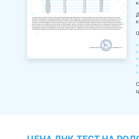
к
Д
к
О
С
ц