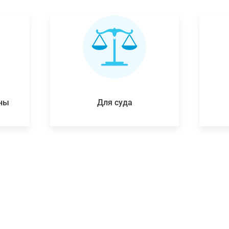
ены
Для суда