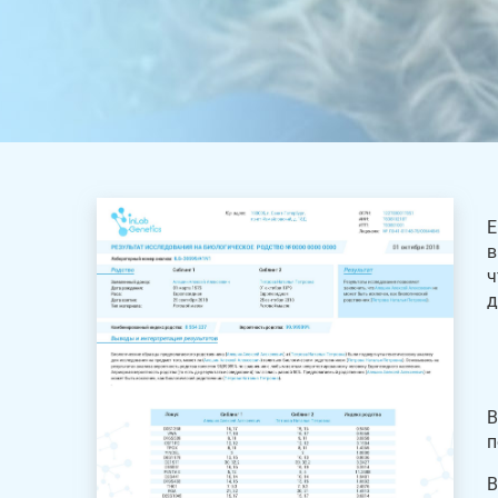
Е
в
ч
д
В
п
В