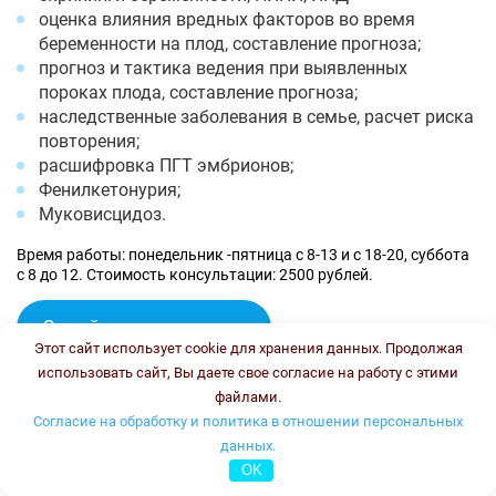
оценка влияния вредных факторов во время
беременности на плод, составление прогноза;
прогноз и тактика ведения при выявленных
пороках плода, составление прогноза;
наследственные заболевания в семье, расчет риска
повторения;
расшифровка ПГТ эмбрионов;
Фенилкетонурия;
Муковисцидоз.
Время работы: понедельник -пятница с 8-13 и с 18-20, суббота
с 8 до 12. Стоимость консультации: 2500 рублей.
Онлайн консультация
Этот сайт использует cookie для хранения данных. Продолжая
Колесникова Ирина Васильевна
использовать сайт, Вы даете свое согласие на работу с этими
файлами.
Согласие на обработку и политика в отношении персональных
данных.
OK