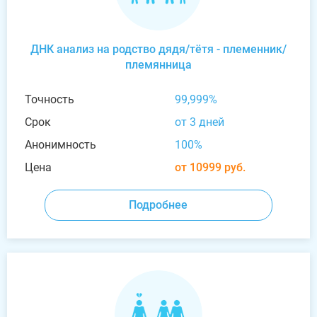
ДНК анализ на родство дядя/тётя - племенник/
племянница
Точность
99,999%
Срок
от 3 дней
Анонимность
100%
Цена
от 10999 руб.
Подробнее