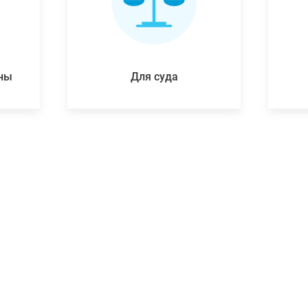
ены
Для суда