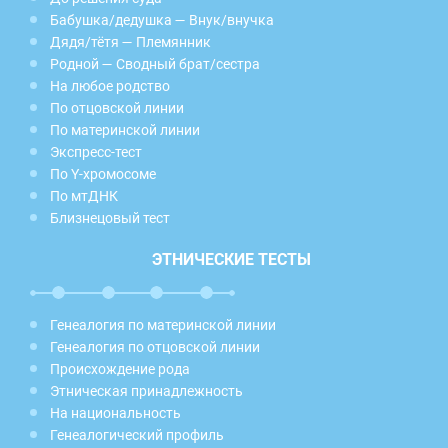
Бабушка/дедушка — Внук/внучка
Дядя/тётя — Племянник
Родной — Сводный брат/сестра
На любое родство
По отцовской линии
По материнской линии
Экспресс-тест
По Y-хромосоме
По мтДНК
Близнецовый тест
ЭТНИЧЕСКИЕ ТЕСТЫ
Генеалогия по материнской линии
Генеалогия по отцовской линии
Происхождение рода
Этническая принадлежность
На национальность
Генеалогический профиль