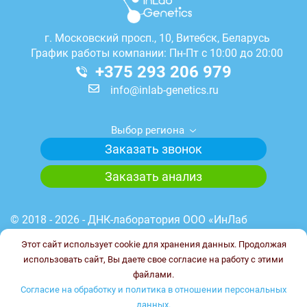
г.
Московский просп., 10, Витебск, Беларусь
График работы компании: Пн-Пт с 10:00 до 20:00
+375 293 206 979
info@inlab-genetics.ru
Выбор региона
Заказать звонок
Заказать анализ
© 2018 - 2026 - ДНК-лаборатория ООО «ИнЛаб
Генетикс». Медицинская лицензия лаборатории №
Этот сайт использует cookie для хранения данных. Продолжая
Л041-01148-78/00644845 от 23.03.2023 г. ИНН
использовать сайт, Вы даете свое согласие на работу с этими
7838102187. ОГРН 1227800017851.
файлами.
Сайт не является публичной офертой.
Согласие на обработку и политика в отношении персональных
данных.