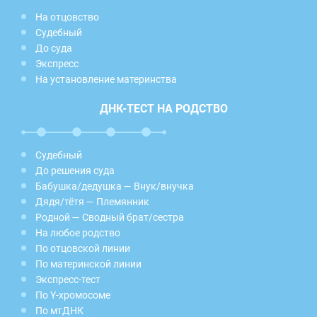
На отцовство
Судебный
До суда
Экспресс
На установление материнства
ДНК-ТЕСТ НА РОДСТВО
Судебный
До решения суда
Бабушка/дедушка — Внук/внучка
Дядя/тётя — Племянник
Родной — Сводный брат/сестра
На любое родство
По отцовской линии
По материнской линии
Экспресс-тест
По Y-хромосоме
По мтДНК