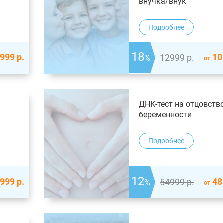
внучка/внук
Подробнее
18
 999
р.
10
12999
р.
%
от
ДНК-тест на отцовств
беременности
Подробнее
12
 999
р.
48
54999
р.
%
от