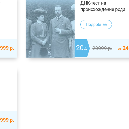
т
ДНК-тест на
происхождение рода
Подробнее
20
 999
р.
24
29999
р.
%
от
 999
р.