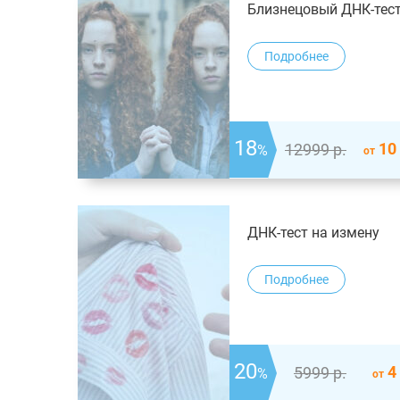
Близнецовый ДНК-тес
Подробнее
18
10
12999
р.
%
от
ДНК-тест на измену
Подробнее
20
4
5999
р.
%
от