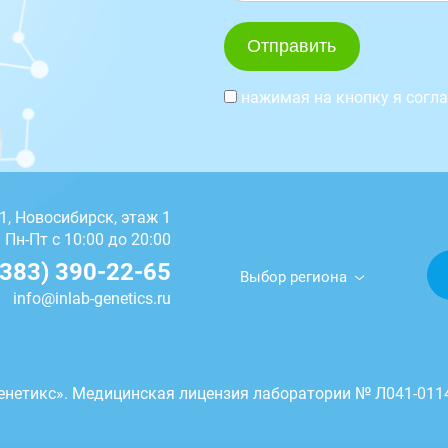
нажимая на кнопку я согл
11, Новосибирск, этаж 1
Пн-Пт с 10:00 до 20:00
(383) 390-22-65
Выбор региона
info@inlab-genetics.ru
енетикс». Медицинская лицензия лаборатории № Л041-0114