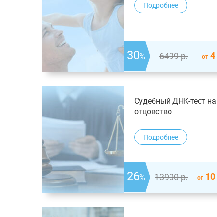
Подробнее
30
4
6499
р.
%
от
Судебный ДНК-тест на
отцовство
Подробнее
26
10
13900
р.
%
от