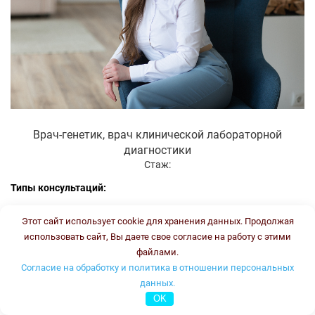
Врач-генетик, врач клинической лабораторной
диагностики
Стаж:
Типы консультаций:
устная он-лайн
Этот сайт использует cookie для хранения данных. Продолжая
письменная он-лайн
использовать сайт, Вы даете свое согласие на работу с этими
письменная офлайн
файлами.
Согласие на обработку и политика в отношении персональных
Стоимость консультации:
3500 рублей
График работы:
ПН, ВТ, ЧТ, ПТ с 16.00 до 18.00
данных.
OK