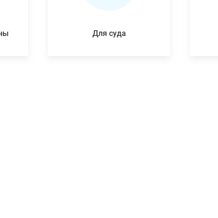
ены
Для суда