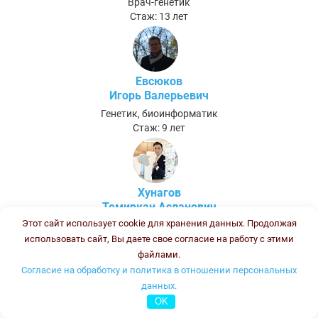
Врач-генетик
Стаж: 13 лет
Евсюков
Игорь Валерьевич
Генетик, биоинформатик
Стаж: 9 лет
Хунагов
Темиркан Асланович
Этот сайт использует cookie для хранения данных. Продолжая
Биолог (после ПП и ПК - Биолог клинической лабораторной
диагностики)
использовать сайт, Вы даете свое согласие на работу с этими
Стаж:
файлами.
Согласие на обработку и политика в отношении персональных
данных.
Полшведкина Ольга Борисовна
OK