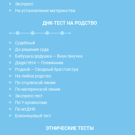
Экспресс
На установление материнства
ДНК-ТЕСТ НА РОДСТВО
Судебный
До решения суда
Бабушка/дедушка — Внук/внучка
Дядя/тётя — Племянник
Родной — Сводный брат/сестра
На любое родство
По отцовской линии
По материнской линии
Экспресс-тест
По Y-хромосоме
По мтДНК
Близнецовый тест
ЭТНИЧЕСКИЕ ТЕСТЫ