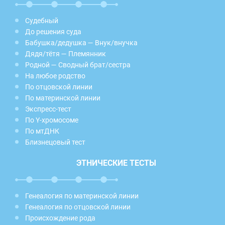
Судебный
До решения суда
Бабушка/дедушка — Внук/внучка
Дядя/тётя — Племянник
Родной — Сводный брат/сестра
На любое родство
По отцовской линии
По материнской линии
Экспресс-тест
По Y-хромосоме
По мтДНК
Близнецовый тест
ЭТНИЧЕСКИЕ ТЕСТЫ
Генеалогия по материнской линии
Генеалогия по отцовской линии
Происхождение рода