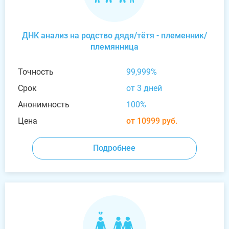
ДНК анализ на родство дядя/тётя - племенник/
племянница
Точность
99,999%
Срок
от 3 дней
Анонимность
100%
Цена
от 10999 руб.
Подробнее